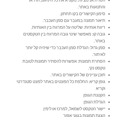
הסרת אנימציות: מקפיא את כל ה-GIFs, הוידאו
והתנועות באתר.
סימון הקישורים בקו תחתון.
תיאור תמונה במעבר עם סמן העכבר.
ריווח אותיות: שליטה על המרווח בין האותיות.
גובה קו: מאפשר שינוי גובה המרווח בין הטקסטים
באתר.
סמן גדול: הגדלת סמן העכבר כדי שיהיה קל יותר
לאיתור.
הסתרת תמונות: אפשרות להסתיר תמונות לטובת
טקסט נקי.
תוכן עניינים של הקישורים באתר.
גופן קריא: החלפת כל הפונטים באתר לפונט סטנדרטי
וקריא
הקטנת הגופן
הגדלת הגופן
יישור הטקסט לשמאל, למרכז או לימין
הצגת תמונות בגווני אפור