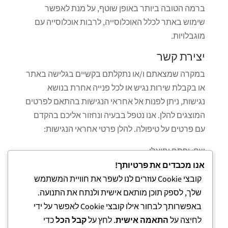
ברמה הטובה ביותר באופן שוטף, על מנת לאפשר
שימוש באתר לכלל האוכלוסייה, לרבות אוכלוסייה עם
מוגבלויות.
יצירת קשר
במקרה שמצאתם ו/או נתקלתם בקשיים בגלישה באתר
או בקבלת שירות נגיש או לכל פנייה אחרת בנושא
נגישות, ניתן לפנות אל אחראי הנגישות בהתאם לפרטים
המוצגים להלן. אנו נטפל בבעיה ונחזור אליכם בהקדם
עם פרטים על טיפולה. להלן פרטי אחראי הנגישות:
שם: יפתח יחיאלי
דוא"ל:
yi00ye@gmail.com
אנו מכבדים את פרטיותך!
טלפון:
0542281008
קובצי Cookie עוזרים לנו לשפר את חוויית המשתמש
שלך, לספק תוכן מותאם אישית ולנתח את התנועה.
אין קבלת קהל.
באפשרותך לבחור אילו קובצי Cookie לאפשר על ידי
לחיצה על
התאמה אישית
. לחץ על
קבל הכל
כדי
עדכון אחרון: פברואר 2026